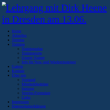
Home
Aktuelles
Termine
Training
Trainingsplan
Trainingsorte
Unsere Trainer
Info für Neu- und Wiedereinsteiger
Galerie
Kontakt
Über uns
Vorstand
Mitgliedsbeiträge
Satzung
Vereins-Formulare
Links
Impressum
Datenschutzerklärung